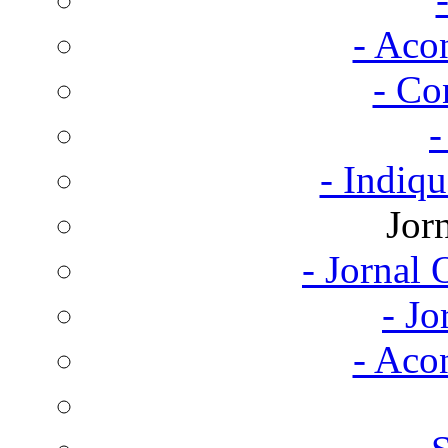
- Aco
- Co
-
- Indiq
Jor
- Jornal
- Jo
- Aco