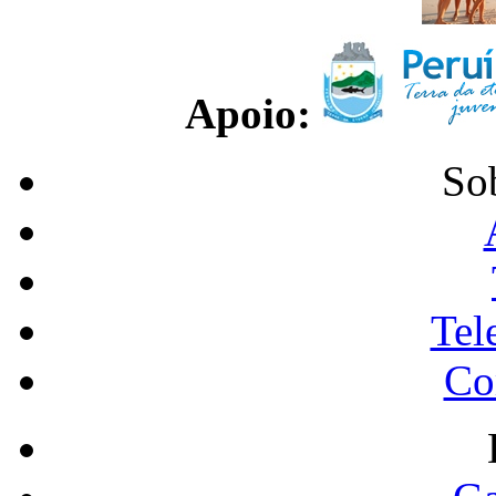
Apoio:
So
Tel
Co