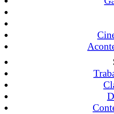
Ga
Cin
Acont
Trab
Cl
D
Conte