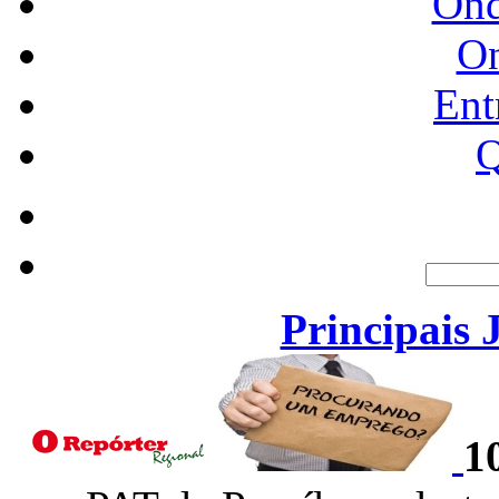
Ond
O
Ent
Q
Principais 
1