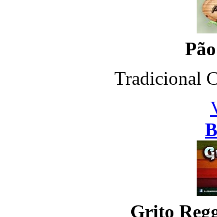
Pão
Tradicional C
B
Grito Reg