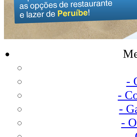
Me
-
- C
- G
- 
-