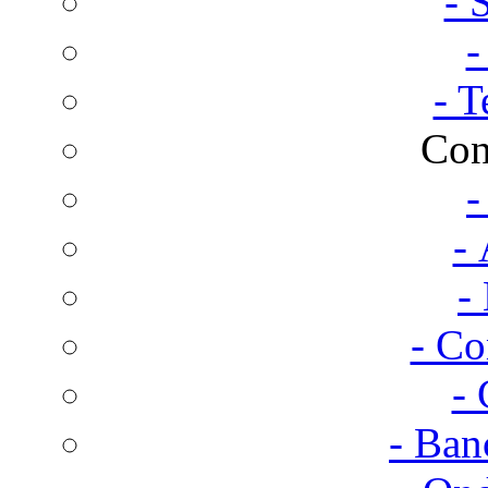
- 
-
- T
Con
-
- 
-
- Co
- 
- Ban