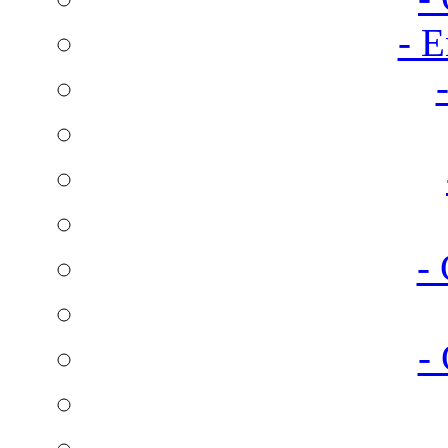
- E
-
-