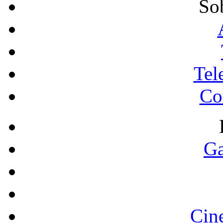
So
Tel
Co
Ga
Cin