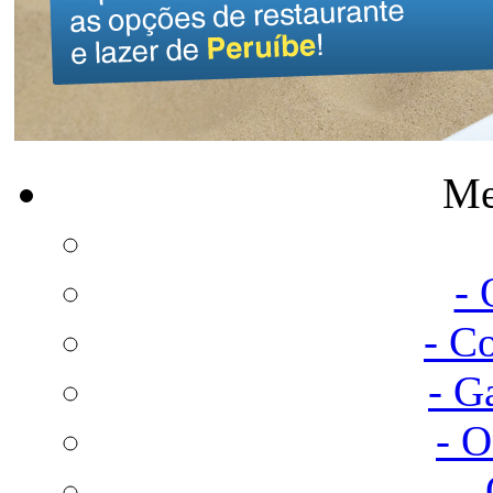
Me
-
- C
- G
- 
-