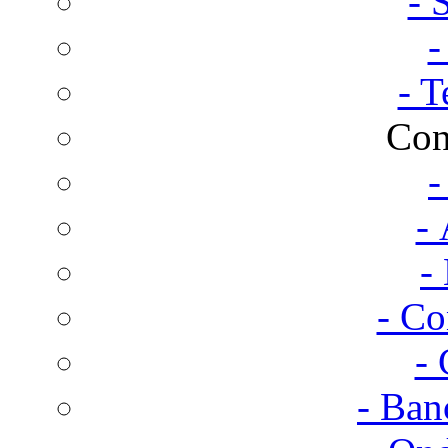
- 
-
- T
Con
-
- 
-
- Co
- 
- Ban