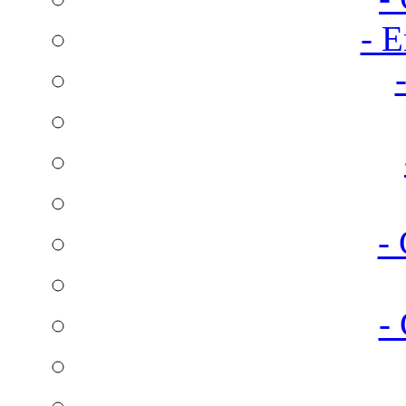
- E
-
-