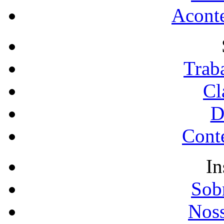
Acont
Trab
Cl
D
Conte
In
Sobr
Noss