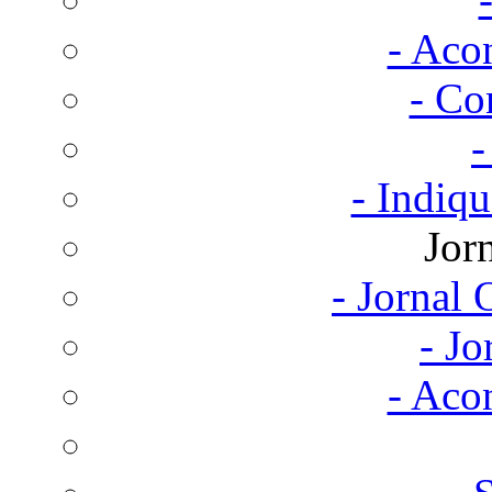
- Aco
- Co
-
- Indiq
Jor
- Jornal
- Jo
- Aco