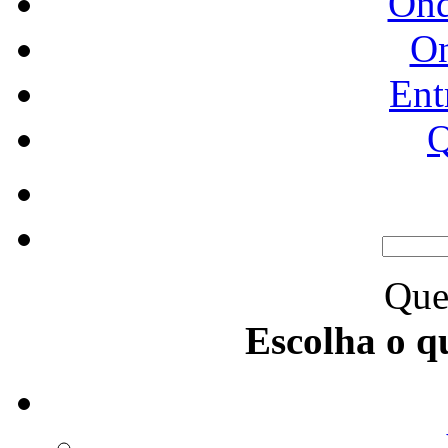
Ond
O
Ent
Q
Que
Escolha o q