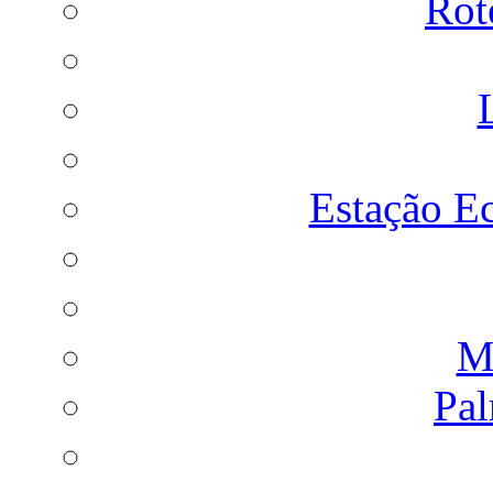
Rot
Estação Ec
Ma
Pal