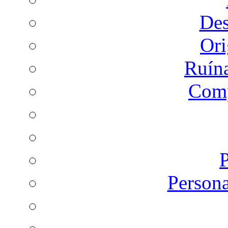
Des
Or
Ruín
Comp
P
Persona