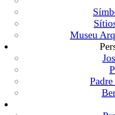
Símb
Sítio
Museu Arqu
Per
Jos
P
Padre
Ben