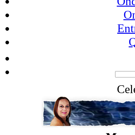
Ond
O
Ent
Q
Cel