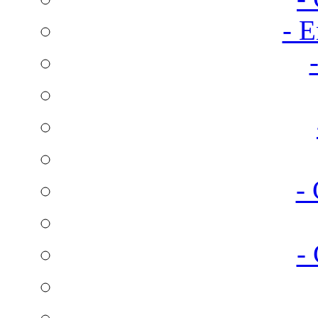
- E
-
-