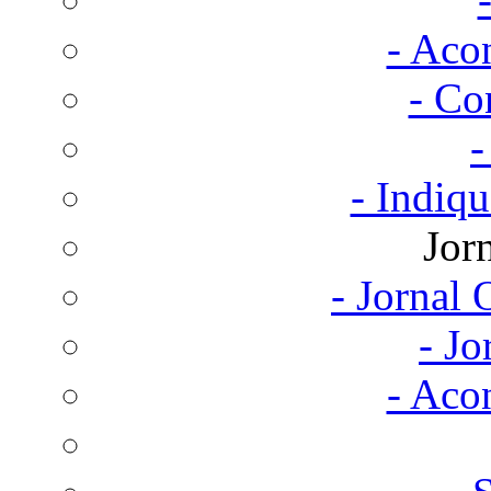
- Aco
- Co
-
- Indiq
Jor
- Jornal
- Jo
- Aco