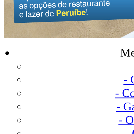
Me
-
- C
- G
- 
-