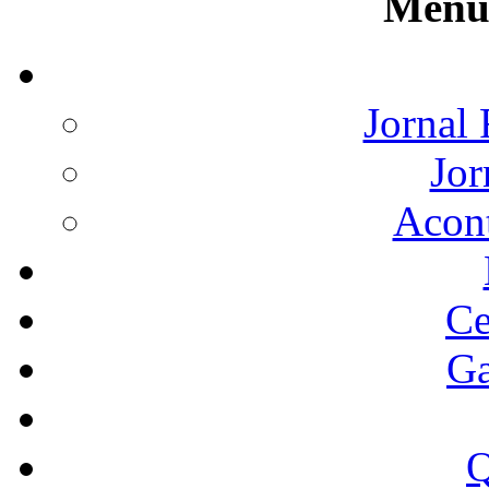
Menu 
Jornal 
Jor
Acon
Ce
Ga
Q