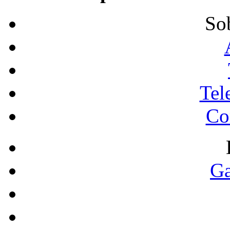
So
Tel
Co
Ga