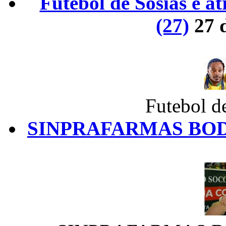
Futebol de Sósias é 
(27)
27 
Futebol d
SINPRAFARMAS BOD