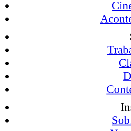
Cin
Acont
Trab
Cl
D
Conte
In
Sobr