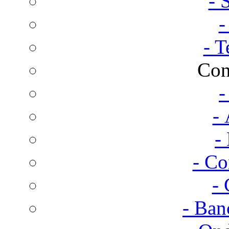
- 
-
- T
Con
-
- 
-
- Co
- 
- Ban