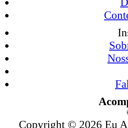
D
Conte
In
Sobr
Noss
Fa
Acom
Copyright © 2026 Eu Am