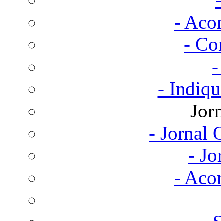
- Aco
- Co
-
- Indiq
Jor
- Jornal
- Jo
- Aco