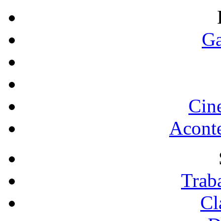
Ga
Cin
Acont
Trab
Cl