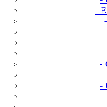
- E
-
-