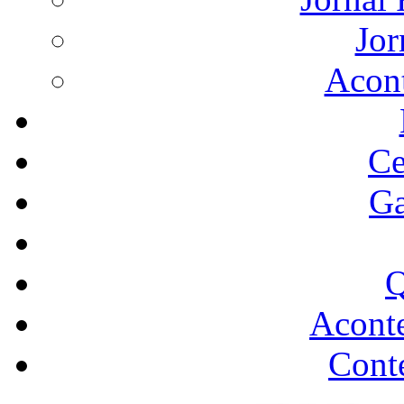
Jor
Acon
Ce
Ga
Q
Acont
Conte