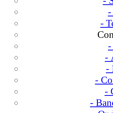
- 
-
- T
Con
-
- 
-
- Co
- 
- Ban