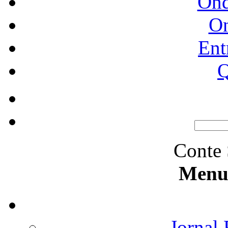
Ond
O
Ent
Q
Conte 
Menu 
Jornal 