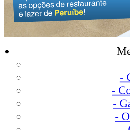
Me
-
- C
- G
- 
-