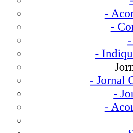
- Aco
- Co
-
- Indiq
Jor
- Jornal
- Jo
- Aco