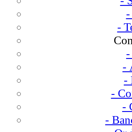
- 
-
- T
Con
-
- 
-
- Co
- 
- Ban