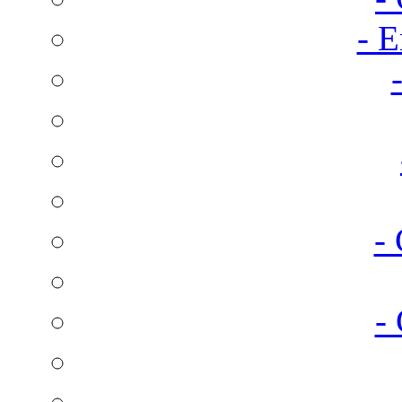
- E
-
-