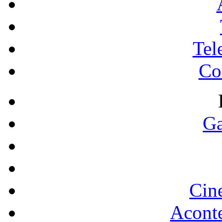
Tel
Co
Ga
Cin
Acont