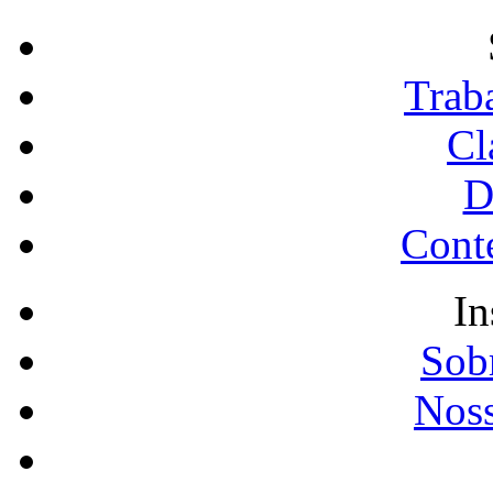
Trab
Cl
D
Conte
In
Sobr
Noss