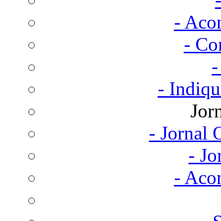
- Aco
- Co
-
- Indiq
Jor
- Jornal
- Jo
- Aco