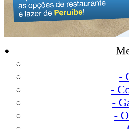
Me
-
- C
- G
- 
-