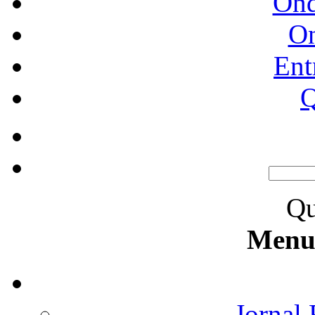
Ond
O
Ent
Q
Qu
Menu 
Jornal 