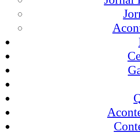
Jor
Acon
Ce
Ga
Q
Acont
Conte