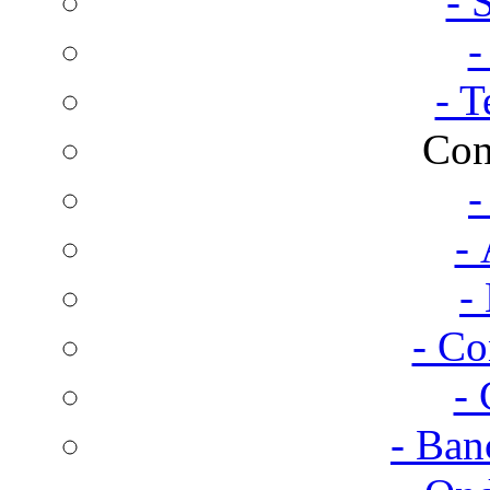
- 
-
- T
Con
-
- 
-
- Co
- 
- Ban